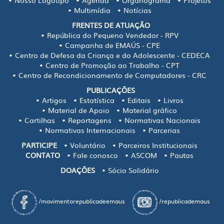
Nosso Logotipo
Agenda
Organograma
Projetos
Multimídia
Notícias
FRENTES DE ATUAÇÃO
República do Pequeno Vendedor - RPV
Campanha de EMAÚS - CPE
Centro de Defesa da Criança e do Adolescente - CEDECA
Centro de Promoção ao Trabalho - CPT
Centro de Recondicionamento de Computadores - CRC
PUBLICAÇÕES
Artigos
Estatística
Editais
Livros
Material de Apoio
Material gráfico
Cartilhas
Reportagens
Normativas Nacionais
Normativas Internacionais
Parcerias
PARTICIPE
Voluntário
Parceiros Institucionais
CONTATO
Fale conosco
ASCOM
Pautas
DOAÇÕES
Sócio Solidário
/movimentorepublicadeemaus
/republicademaus