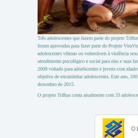
Três adolescentes que fazem parte do projeto Tril
foram aprovadas para fazer parte do Projeto ViraVid
adolescentes vítimas ou vulneráveis à violência sexu
atendimento psicológico e social para elas e suas f
2009 voltado para adoelscentes e jovens com idade
objetivo de encaminhar adolescentes. Este ano, 100 m
dezembro de 2015.
O projeto Trilhas conta atualmente com 33 adolesc
Descrizione del medicinale e il suo principio di azi
Prezzo del generico,
acquistare kamagra generico it
Acquisto in farmacia,
acquisto kamagra in farmacia