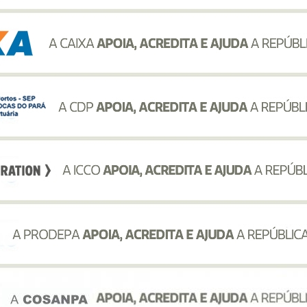
ali?
levitra 20 mg quanto costa
. Dove acquistare