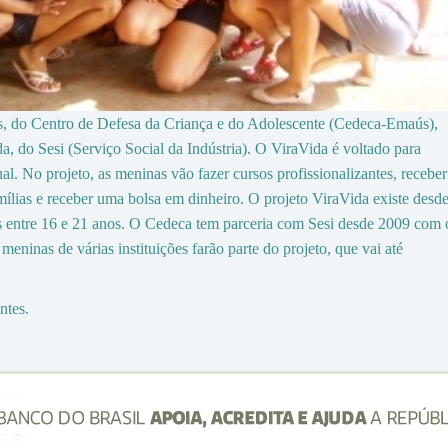
has, do Centro de Defesa da Criança e do Adolescente (Cedeca-Emaús),
a, do Sesi (Serviço Social da Indústria). O ViraVida é voltado para
al. No projeto, as meninas vão fazer cursos profissionalizantes, receber
amílias e receber uma bolsa em dinheiro. O projeto ViraVida existe desd
s entre 16 e 21 anos. O Cedeca tem parceria com Sesi desde 2009 com 
eninas de várias instituições farão parte do projeto, que vai até
entes.
one
cialis generico on line
. Vendita su internet.
alia
. Farmacia italiana.
. Terapie orali.