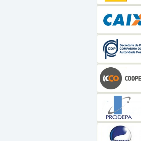
Questo medicinale ha alcuni possibili effetti collater
senza ricetta.