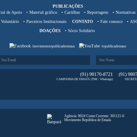
PUBLICAÇÕES
ial de Apoio
Material gráfico
Cartilhas
Reportagens
Normativas 
Voluntário
Parceiros Institucionais
CONTATO
Fale conosco
AS
DOAÇÕES
Sócio Solidário
/movimentorepublicadeemaus
/republicademaus
(91) 98170-8721
(91) 980
CAMPANHA DE EMAÚS (TIM / Whatsapp)
SECRETA
Agência: 0024 Conta Corrente: 301121-6
Movimento República de Emaús