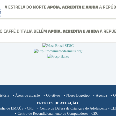
stória
Áreas de atuação
Objetivos
Nosso Logotipo
Agenda
O
FRENTES DE ATUAÇÃO
nha de EMAÚS - CPE
Centro de Defesa da Criança e do Adolescente - 
Centro de Recondicionamento de Computadores - CRC