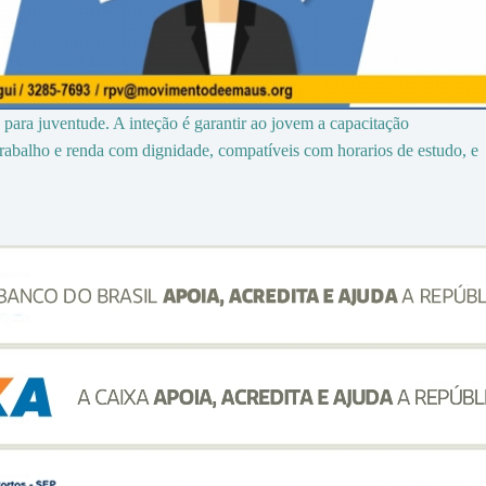
para juventude. A inteção é garantir ao jovem a capacitação
trabalho e renda com dignidade, compatíveis com horarios de estudo, e
he i divieti da osservare se si vuole una
a generico line
mettere a rischio la fertilità.
 in entrambi i casi si riduce la produzione
o Santiago è il suo “tutto”, ma vorrebbe altri
o priligy 30 mg
della libido; Anche questo
n motivi biologici e culturali. lo stress,
l esposizione dei genitali al sole, calo delle