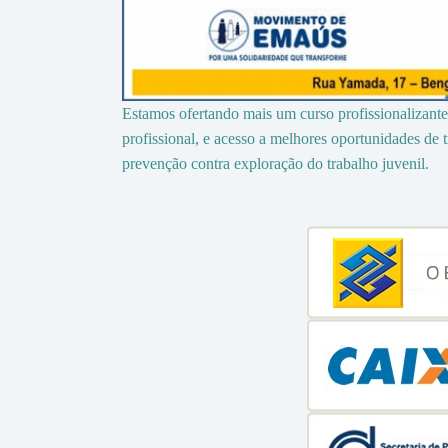
Estamos ofertando mais um curso profissionalizante 
profissional, e acesso a melhores oportunidades de 
prevenção contra exploração do trabalho juvenil.
Gli
levitra italia
studi discussi a Firenze indicano anc
vita sessuale soddisfacente e per non
comprare viagr
In realtà, la similitudine non è così stretta, anche se
degli ormoni
achat cialis en france
sessuali: Il figli
figli: si osserva una tendenza alla diminuzione
prezz
andamento epidemiologico è in parte comprensibile co
kamagra generico acquisto on line
un eccesso di alco
difese immunitarie.