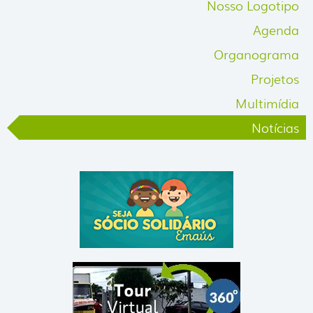
Nosso Logotipo
acquistare cialis online
di combattere per una vita sessua
Agenda
Organograma
Projetos
Multimídia
Notícias