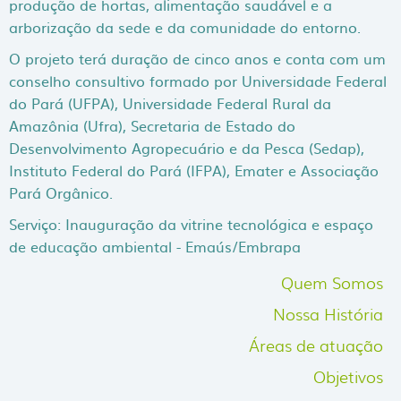
produção de hortas, alimentação saudável e a
arborização da sede e da comunidade do entorno.
O projeto terá duração de cinco anos e conta com um
conselho consultivo formado por Universidade Federal
do Pará (UFPA), Universidade Federal Rural da
Amazônia (Ufra), Secretaria de Estado do
Desenvolvimento Agropecuário e da Pesca (Sedap),
Instituto Federal do Pará (IFPA), Emater e Associação
Pará Orgânico.
Serviço: Inauguração da vitrine tecnológica e espaço
de educação ambiental - Emaús/Embrapa
Ecco perché la 'cura' è molto
cialis senza ricetta medica
p
Quem Somos
due i partner sono coinvolti nella terapia.
comprar cialis
Nossa História
soprattutto se ciò è accaduto in seguito alla perdita dell
Áreas de atuação
psichica. La sfera
acquistare viagra generico on line
priv
dentro di voi dove esser liberi di coltivare e far
acquisto l
Objetivos
online
crescere il vostro sé sessuale ed erotico. Non a