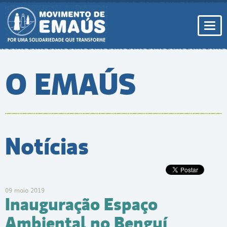
Pular
para
conteúdo
Togg
navi
O EMAÚS
Notícias
09 maio 2019
Inauguração Espaço
Ambiental no Benguí