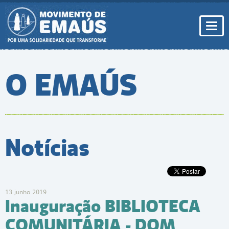
Pular
para
conteúdo
Togg
navi
O EMAÚS
Notícias
13 junho 2019
Inauguração BIBLIOTECA
COMUNITÁRIA - DOM