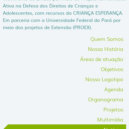
Ativa na Defesa dos Direitos de Crianças e
Adolescentes, com recursos do CRIANÇA ESPERANÇA.
Em parceria com a Universidade Federal do Pará por
meio dos projetos de Extensão (PROEX).
??? ??????????? ? ?????????? ?????
?????? ??? ????????? ?
Quem Somos
??????.
Nossa História
?????? ? ?????? ?????
????????? ??? ?????? ?? ?????
????? 
Áreas de atuação
???????, ????????? 18 ??????? ????????.
Objetivos
????? ?? ?????? ??????
?????? ?????? ?? ????????
, ??? ????
Nosso Logotipo
?????????? ??????????????? ???????????.
Agenda
?????? ?????? ??? 0% ???
???? ??? ?????????
- ??? ???????
??? ??????????? ????????.
Organograma
Projetos
Multimídia