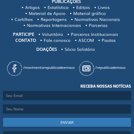
PUBLICAÇÕES
Artigos
Estatística
Editais
Livros
Material de Apoio
Material gráfico
Cartilhas
Reportagens
Normativas Nacionais
Normativas Internacionais
Parcerias
PARTICIPE
Voluntário
Parceiros Institucionais
CONTATO
Fale conosco
ASCOM
Pautas
DOAÇÕES
Sócio Solidário
/movimentorepublicadeemaus
/republicademaus
RECEBA NOSSAS NOTÍCIAS
ENVIAR