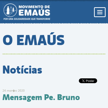
Pular
para
conteúdo
Togg
navi
O EMAÚS
Notícias
24 mar�o 2020
Mensagem Pe. Bruno