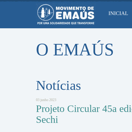
Pular
para
INICIAL
conteúdo
O EMAÚS
Notícias
03 junho 2023
Projeto Circular 45a e
Sechi