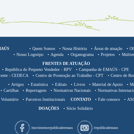
MAÚS
Quem Somos
Nossa História
Áreas de atuação
Ob
Nosso Logotipo
Agenda
Organograma
Projetos
Multim
FRENTES DE ATUAÇÃO
República do Pequeno Vendedor - RPV
Campanha de EMAÚS - CPE
escente - CEDECA
Centro de Promoção ao Trabalho - CPT
Centro de Re
Artigos
Estatística
Editais
Livros
Material de Apoio
Ma
Cartilhas
Reportagens
Normativas Nacionais
Normativas Internaci
Voluntário
Parceiros Institucionais
CONTATO
Fale conosco
AS
DOAÇÕES
Sócio Solidário
/movimentorepublicadeemaus
/republicademaus