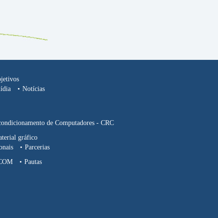
jetivos
ídia
Notícias
condicionamento de Computadores - CRC
terial gráfico
onais
Parcerias
COM
Pautas