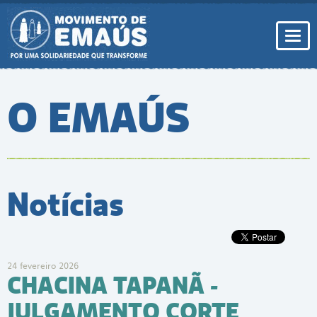
Pular
para
conteúdo
Togg
navi
O EMAÚS
Notícias
24 fevereiro 2026
CHACINA TAPANÃ -
JULGAMENTO CORTE