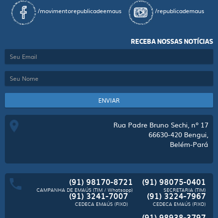
/movimentorepublicadeemaus
/republicademaus
RECEBA NOSSAS NOTÍCIAS
ENVIAR
Rua Padre Bruno Sechi, nº 17
66630-420
Bengui,
Belém-Pará
(91) 98170-8721
(91) 98075-0401
CAMPANHA DE EMAÚS (TIM / Whatsapp)
SECRETARIA (TIM)
(91) 3241-7007
(91) 3224-7967
CEDECA EMAÚS (FIXO)
CEDECA EMAÚS (FIXO)
(91) 98938-3797