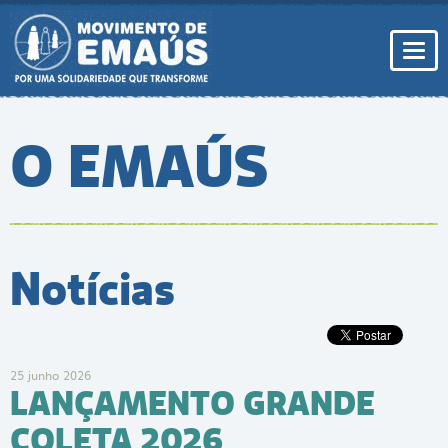
Pular
para
conteúdo
Togg
navi
O EMAÚS
Notícias
25 junho 2026
LANÇAMENTO GRANDE
COLETA 2026