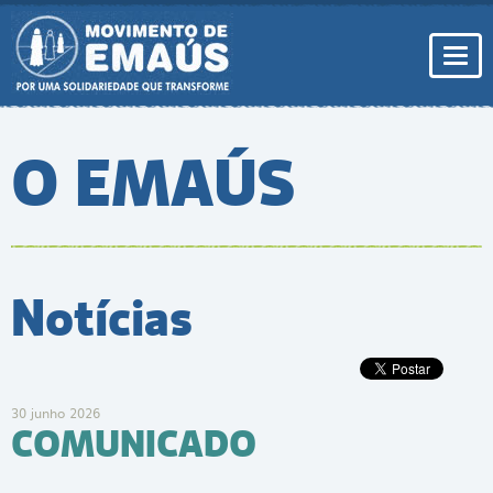
Pular
para
conteúdo
Togg
navi
O EMAÚS
Notícias
30 junho 2026
COMUNICADO