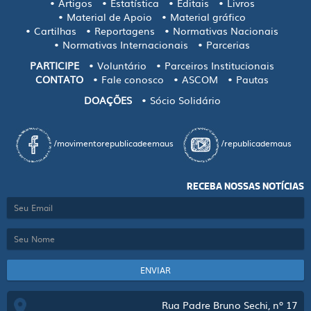
Artigos
Estatística
Editais
Livros
Material de Apoio
Material gráfico
Cartilhas
Reportagens
Normativas Nacionais
Normativas Internacionais
Parcerias
PARTICIPE
Voluntário
Parceiros Institucionais
CONTATO
Fale conosco
ASCOM
Pautas
DOAÇÕES
Sócio Solidário
/movimentorepublicadeemaus
/republicademaus
RECEBA NOSSAS NOTÍCIAS
ENVIAR
Rua Padre Bruno Sechi, nº 17