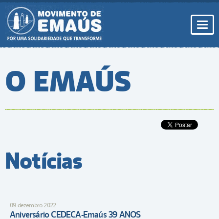
Pular
para
conteúdo
Togg
navi
O EMAÚS
Notícias
09 dezembro 2022
Aniversário CEDECA-Emaús 39 ANOS